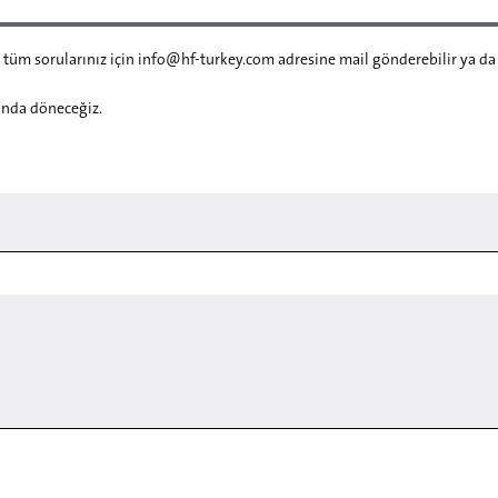
 tüm sorularınız için
info@hf-turkey.com
adresi
ne mail gönderebilir ya d
manda döneceğiz.